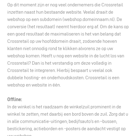
Op dit moment zijn er nog veel ondernemers die Crossretail
inzetten naast hun bestaande website. Veelal draait de
webshop op een subdomein (webshop.domeinnaam.nl). De
conversie (het resultaat) neemt hierdoor erg af. Om de kans op
een goed resultaat de maximaliseren is het van belang dat
Crossretail op uw hoofddomein draait, zodoende hoeven
klanten niet onnodig rond te klikken alvorens ze op uw
webshop komen. Heeft u nog een website in de lucht los van
Crossretail? Dan is het verstandig om deze volledig in
Crossretail te integreren. Hierbij bespaart u veelal ook
dubbele hosting- en onderhoudskosten. Crossretail is een
webshop en website in één.
Offline:
In de winkel is het raadzaam de winkelzuil prominent in de
winkel te zetten, met daarbij een bord boven de zuil. Zorg dat u
in alle communicatie-uitingen; bedijfsauto’s en –bussen,
bestickering, actieborden en -posters de aandacht vestigt op
uw webshop.