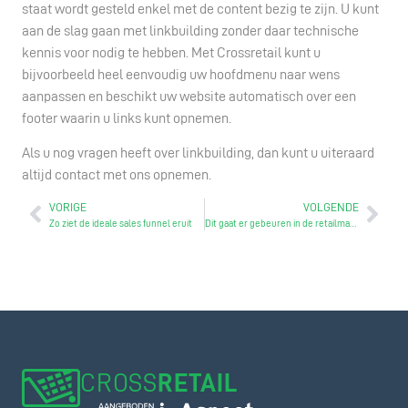
staat wordt gesteld enkel met de content bezig te zijn. U kunt
aan de slag gaan met linkbuilding zonder daar technische
kennis voor nodig te hebben. Met Crossretail kunt u
bijvoorbeeld heel eenvoudig uw hoofdmenu naar wens
aanpassen en beschikt uw website automatisch over een
footer waarin u links kunt opnemen.
Als u nog vragen heeft over linkbuilding, dan kunt u uiteraard
altijd contact met ons opnemen.
VORIGE
VOLGENDE
Zo ziet de ideale sales funnel eruit
Dit gaat er gebeuren in de retailmarkt
CROSS
RETAIL