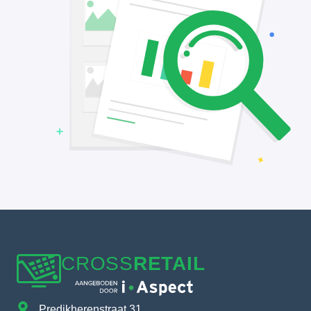
CROSS
RETAIL
Predikherenstraat 31